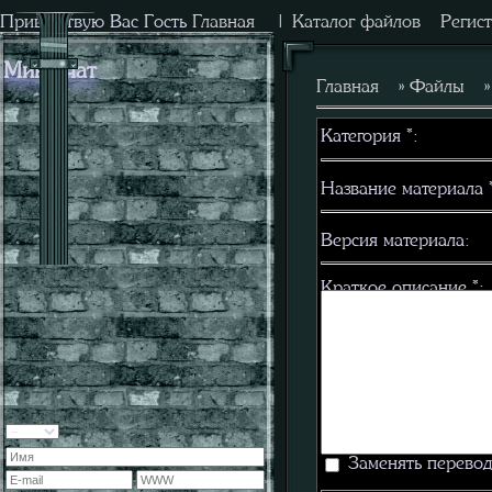
Приветствую Вас
Гость
Главная
|
Каталог файлов
Регис
Мини-чат
Главная
»
Файлы
»
Категория
*
:
Название материала
Версия материала:
Краткое описание
*
:
Заменять перевод