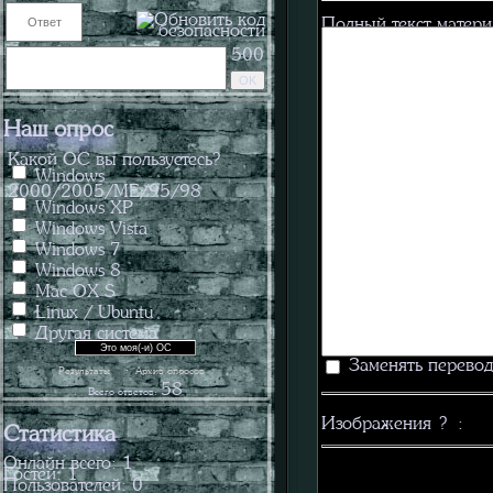
Полный текст матер
500
Наш опрос
Какой ОС вы пользуетесь?
Windows
2000/2005/ME/95/98
Windows XP
Windows Vista
Windows 7
Windows 8
Mac OX S
Linux / Ubuntu
Другая система
Заменять перевод
·
Результаты
Архив опросов
58
Всего ответов:
Изображения
?
:
Статистика
Онлайн всего:
1
Гостей:
1
Пользователей:
0