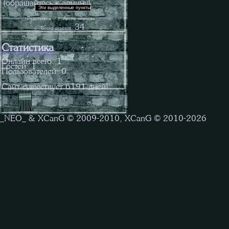
(обращайтесь к админу)
·
Результаты
Архив опросов
34
Всего ответов:
Статистика
Онлайн всего:
1
Гостей:
1
Пользователей:
0
Сайт существует
6191
дней!
_NEO_ & XCanG © 2009-2010, XCanG © 2010-2026