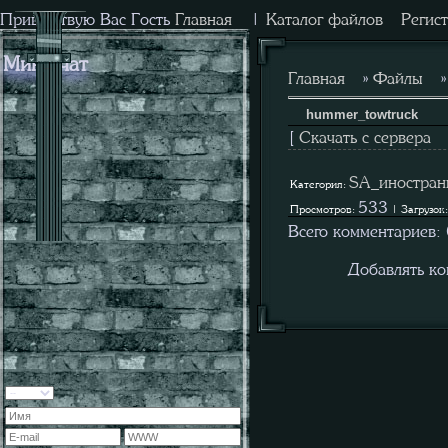
Приветствую Вас
Гость
Главная
|
Каталог файлов
Регис
Мини-чат
Главная
»
Файлы
hummer_towtruck
[
Скачать с сервера
SA_иностран
Категория:
533
Просмотров:
| Загрузок
Всего комментариев:
Добавлять ко