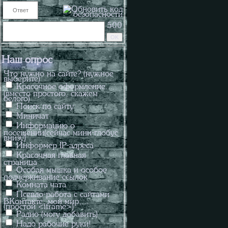
500
Наш опрос
Что нужно на сайте? (нужное
выберите)
Красочное оформление...
(вместо простого, скажем
белого)
Поиск по сайту
Миничат
Информацию о
посещении(сейчас мини-глобус
внизу)
Информер IP-адреса
Красочная главная
страница
Особая мышка и особое
подчёркивание ссылок
Комната чата
Псевдо-работа с сайтами
ВКонтакте, мой мир,...
(простой <iframe>)
Радио (могу добавить)
Надо рабочие руки!