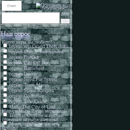
500
Наш опрос
Какие игры вы любите?
серию игр Grand Theft Auto
серию Unreal Tournament
серию FlatOut
серию Call Off Duty
серию Battlefield
серию Doom
серию Need For Speed
серию Track Mania
серию Space Rangers
серию Godfather
серию True Crime
Mafia:The City of Lost
Heaven(Mafia 2 ещё невышла)
Tropico/CityLife и прочие
строящие игры(редакторы)
Мини-игры(перечислять
небуду)