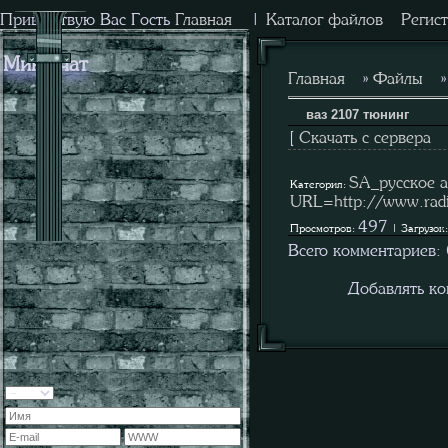
Приветствую Вас
Гость
Главная
|
Каталог файлов
Регис
Мини-чат
Главная
»
Файлы
ваз 2107 тюнинг
[
Скачать с сервера
SA_русское ав
Категория:
URL=http://www.radi
497
Просмотров:
| Загрузок
Всего комментариев:
Добавлять ко