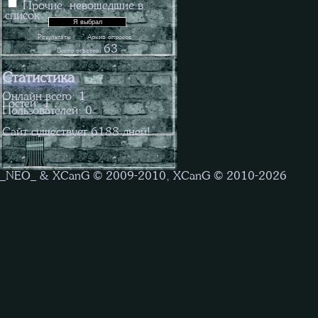
Прочие, невошедшие в
список
·
Результаты
Архив опросов
63
Всего ответов:
Статистика
Онлайн всего:
1
Гостей:
1
Пользователей:
0
Сайт существует
6188
дней!
_NEO_ & XCanG © 2009-2010, XCanG © 2010-2026