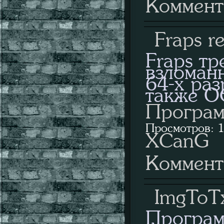
Коммент
Fraps re
Fraps тр
взломанн
64-х раз
также ОС
Програм
Просмотров: 1
XCanG
Коммент
ImgToT
Програм