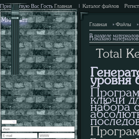
Приветствую Вас
Гость
Главная
|
Каталог файлов
Регис
Мини-чат
Главная
»
Файлы
»
В разделе материало
Показано материалов
Total K
Генерат
уровня 
Програм
ключи д
набора с
абсолют
последов
Програм