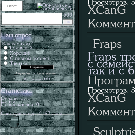
Просмотров: 5
XCanG
500
Коммент
Наш опрос
Fraps
Как вам сайт?
Отличный
Хороший
Fraps тр
С пивком потянет
с семейс
Так себе
так и с 
·
Результаты
Архив опросов
Програм
65
Всего ответов:
Просмотров: 8
Статистика
XCanG
Онлайн всего:
1
Гостей:
1
Пользователей:
0
Коммент
Сайт существует
6187
дней!
Sculptri