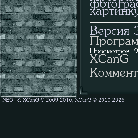
фотогра
картинку
Версия 
Програм
Просмотров: 9
XCanG
Коммент
_NEO_ & XCanG © 2009-2010, XCanG © 2010-2026