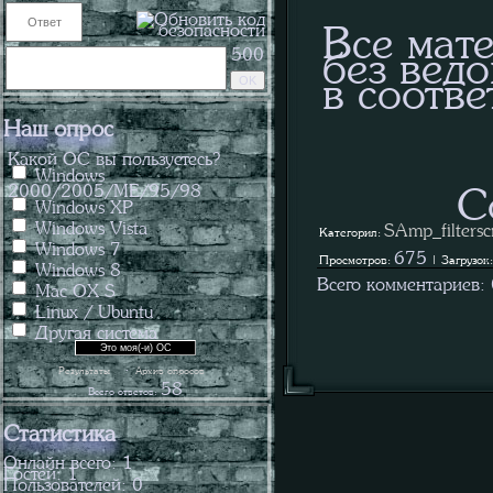
Все мат
500
без ведо
в соотве
Наш опрос
Какой ОС вы пользуетесь?
Windows
2000/2005/ME/95/98
Copyri
Windows XP
Windows Vista
SAmp_filterscr
Категория:
Windows 7
675
Просмотров:
| Загрузок
Windows 8
Всего комментариев:
Mac OX S
Linux / Ubuntu
Другая система
·
Результаты
Архив опросов
58
Всего ответов:
Статистика
Онлайн всего:
1
Гостей:
1
Пользователей:
0