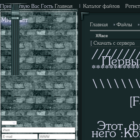
Приветствую Вас
Гость
Главная
|
Каталог файлов
Регис
Мини-чат
Главная
»
Файлы
XRace
[
Скачать с сервера
///////
Первый 
**********
\\\\\\
[FS]Xtr
Этот фи
него :Ко