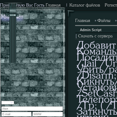
Приветствую Вас
Гость
Главная
|
Каталог файлов
Регис
Мини-чат
Главная
»
Файлы
Admin Script
[
Скачать с сервера
Добавит
Команды
Посадит
/Jail /Un
Убить/р
/Disarm;
Кикнуть/
Установ
/SetCash
Телепор
/Tp; ( /Tp
Заткну
игроку -