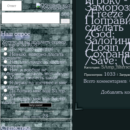
Замороз
/Freeze 
500
Поправ
сделат
/God;
Наш опрос
Залогин
Хотите ли вы получить сервер
/Login /
Sa:mp 0.3a RC8?
Да, мне это нраится!
Сохран
Незнаю, наверно платить
/Save; (
заставите...
Нет, мне лучше за хостинг
заплатить
SAmp_filterscr
Категория:
Нет, я вообще не
собираюсь держать этот абсурд
1033
Просмотров:
| Загруз
У меня уже есть такой
Всего комментариев:
Я держу на хостинге и мне
незачем
Да больно мне ваш Sa:mp
Добавлять ко
сдался.
Да больно мне ваш Sa:mp
сдался... ГТА 4 баще!
·
Результаты
Архив опросов
28
Всего ответов:
Статистика