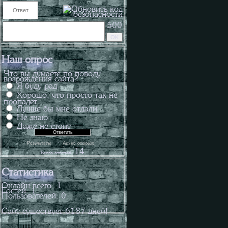
500
Наш опрос
Что вы думаете по поводу
возрождения сайта?
Я буду рад
Хорошо, что просто так не
пропадёт
Лучше бы мне отдали
Не знаю
Даже не стоит
·
Результаты
Архив опросов
14
Всего ответов:
Статистика
Онлайн всего:
1
Гостей:
1
Пользователей:
0
Сайт существует
6187
дней!