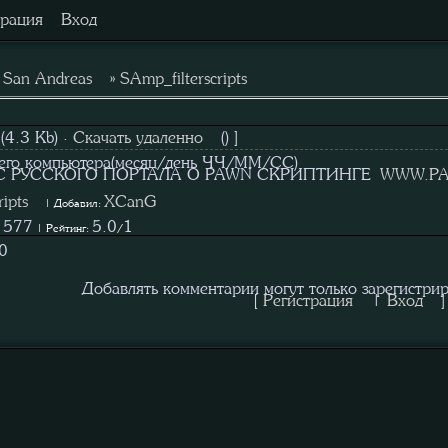
трация
Вход
»
San Andreas
»
SAmp_filterscripts
(4.3 Kb) ·
Скачать удаленно
() ]
шего компьютера(месяц/день ЧЧ/ММ/СС)
С РУССКОГО ПОРТАЛА О PAWN СКРИПТИНГЕ
WWW.P
ipts
XCanG
| Добавил:
577
5.0
1
:
| Рейтинг:
/
0
Добавлять комментарии могут только зарегистри
[
Регистрация
|
Вход
]