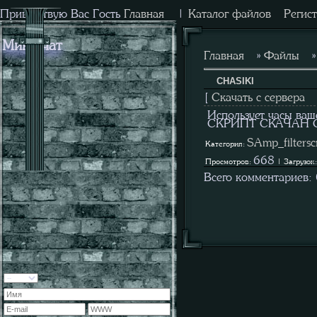
Приветствую Вас
Гость
Главная
|
Каталог файлов
Регис
Мини-чат
Главная
»
Файлы
CHASIKI
[
Скачать с сервера
Использует часы ва
СКРИПТ СКАЧАН 
SAmp_filterscr
Категория:
668
Просмотров:
| Загрузок
Всего комментариев: