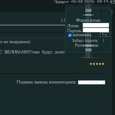
Четверг, 06.08.2026, 09:15:42
[
Добавить материал
Форма входа
]
Логин:
Пароль:
запомнить
19.09.2009, 21:30:02
Забыл пароль
|
о не воздушное)
Регистрация
 ВЕЛИКАМИ!!!они будут долго крутиться) а также
Порядок вывода комментариев: