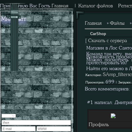
Приветствую Вас
Гость
Главная
|
Каталог файлов
Регис
Мини-чат
Главная
»
Файлы
CarShop
[
Скачать с сервера
Магазин в Лос Санто
Команд там нету, вм
Возможность просмот
Можно посмотреть 
протестировать их!
Найти его можно в Л
SAmp_filterscr
Категория:
699
Просмотров:
| Загрузок
Всего комментариев:
#1 написал:
Дмитрий
Профиль