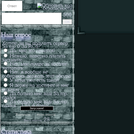
500
Наш опрос
Хотите ли вы получить сервер
Sa:mp 0.3a RC8?
Да, мне это нраится!
Незнаю, наверно платить
заставите...
Нет, мне лучше за хостинг
заплатить
Нет, я вообще не
собираюсь держать этот абсурд
У меня уже есть такой
Я держу на хостинге и мне
незачем
Да больно мне ваш Sa:mp
сдался.
Да больно мне ваш Sa:mp
сдался... ГТА 4 баще!
·
Результаты
Архив опросов
28
Всего ответов:
Статистика