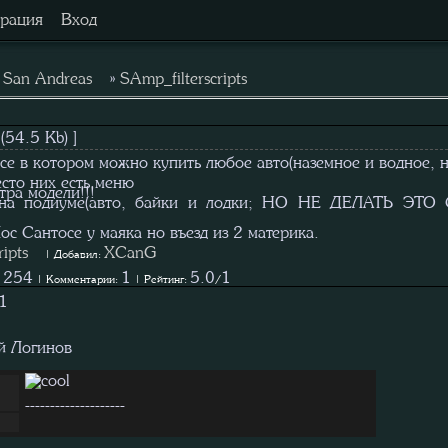
трация
Вход
»
San Andreas
»
SAmp_filterscripts
(54.5 Kb) ]
се в котором можно купить любое авто(наземное и водное, н
есто них есть меню
ра модели!!!
на подиуме(авто, байки и лодки; НО НЕ ДЕЛАТЬ ЭТО С
ос Сантосе у маяка но въезд из 2 материка.
ipts
XCanG
| Добавил:
254
1
5.0
1
:
| Комментарии:
| Рейтинг:
/
1
 Логинов
--------------------